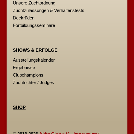
Unsere Zuchtordnung
Zuchtzulassungen & Verhaltenstests
Deckrüden
Fortbildungsseminare
SHOWS & ERFOLGE
Ausstellungskalender
Ergebnisse
Clubchampions
Zuchtrichter / Judges
SHOP
© 2013-2026
Akita Club e.V.
-
Impressum /