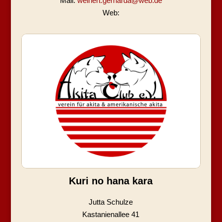
Mail:
weinert.gerharda@web.de
Web:
Kuri no hana kara
Jutta Schulze
Kastanienallee 41