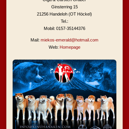
Ginsterring 15
21256 Handeloh (OT Höckel)
Tel.:
Mobil: 0157-35144376
Mail:
miekos-emerald@hotmail.com
Web:
Homepage