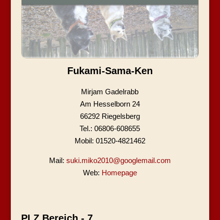
Fukami-Sama-Ken
Mirjam Gadelrabb
Am Hesselborn 24
66292 Riegelsberg
Tel.: 06806-608655
Mobil: 01520-4821462
Mail:
suki.miko2010@googlemail.com
Web:
Homepage
PLZ Bereich - 7