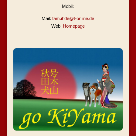
Mobil:
Mail:
fam.ihde@t-online.de
Web:
Homepage