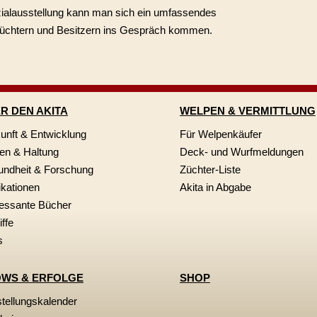
zialausstellung kann man sich ein umfassendes
Züchtern und Besitzern ins Gespräch kommen.
R DEN AKITA
WELPEN & VERMITTLUNG
unft & Entwicklung
Für Welpenkäufer
n & Haltung
Deck- und Wurfmeldungen
ndheit & Forschung
Züchter-Liste
ikationen
Akita in Abgabe
ressante Bücher
iffe
s
WS & ERFOLGE
SHOP
tellungskalender