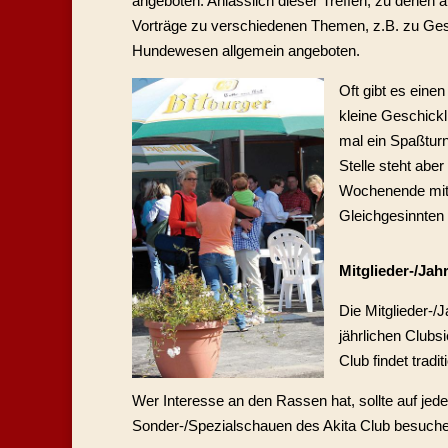
angeboten. Anlässlich dieser Treffen, zu denen 
Vorträge zu verschiedenen Themen, z.B. zu Ges
Hundewesen allgemein angeboten.
Oft gibt es ein
kleine Geschick
mal ein Spaßturn
Stelle steht aber
Wochenende mit 
Gleichgesinnten
Mitglieder-/Ja
Die Mitglieder-
jährlichen Club
Club findet tradi
Wer Interesse an den Rassen hat, sollte auf jede
Sonder-/Spezialschauen des Akita Club besuche